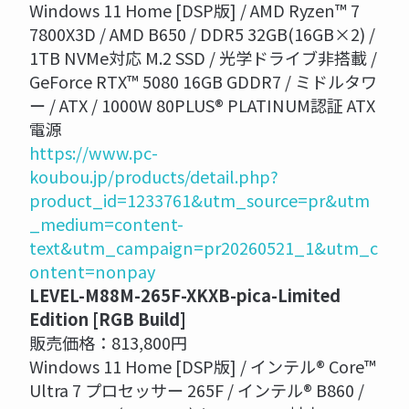
Windows 11 Home [DSP版] / AMD Ryzen™ 7
7800X3D / AMD B650 / DDR5 32GB(16GB×2) /
1TB NVMe対応 M.2 SSD / 光学ドライブ非搭載 /
GeForce RTX™ 5080 16GB GDDR7 / ミドルタワ
ー / ATX / 1000W 80PLUS® PLATINUM認証 ATX
電源
https://www.pc-
koubou.jp/products/detail.php?
product_id=1233761&utm_source=pr&utm
_medium=content-
text&utm_campaign=pr20260521_1&utm_c
ontent=nonpay
LEVEL-M88M-265F-XKXB-pica-Limited
Edition [RGB Build]
販売価格：813,800円
Windows 11 Home [DSP版] / インテル® Core™
Ultra 7 プロセッサー 265F / インテル® B860 /