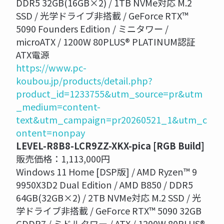
DDR5 32GB(16GB×2) / 1TB NVMe対応 M.2
SSD / 光学ドライブ非搭載 / GeForce RTX™
5090 Founders Edition / ミニタワー /
microATX / 1200W 80PLUS® PLATINUM認証
ATX電源
https://www.pc-
koubou.jp/products/detail.php?
product_id=1233755&utm_source=pr&utm
_medium=content-
text&utm_campaign=pr20260521_1&utm_c
ontent=nonpay
LEVEL-R8B8-LCR9ZZ-XKX-pica [RGB Build]
販売価格：1,113,000円
Windows 11 Home [DSP版] / AMD Ryzen™ 9
9950X3D2 Dual Edition / AMD B850 / DDR5
64GB(32GB×2) / 2TB NVMe対応 M.2 SSD / 光
学ドライブ非搭載 / GeForce RTX™ 5090 32GB
GDDR7 / ミドルタワー / ATX / 1200W 80PLUS®