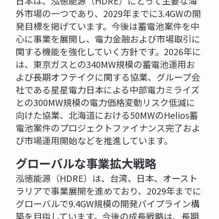
日本は、泓徳能源（HDRE）にとって主要な海
外市場の一つであり、2029年までに3.4GWの開
発目標を掲げています。今後は蓄電池案件を中
心に事業を展開し、電力金融および市場取引に
関する機能を強化していく方針です。2026年に
は、東京ガスとの340MW規模の蓄電池運用お
よび長期オフテイクに関する協業、グループ会
社である星星電力日本による中部電力ミライズ
との300MW規模の電力価格変動リスク低減に
向けた協業、北海道における50MWのHelios蓄
電池案件のプロジェクトファイナンス完了およ
び市場運用開始などを推進しています。
グローバルな事業拡大戦略
泓徳能源（HDRE）は、台湾、日本、オースト
ラリアで事業展開を進めており、2029年までに
グローバルで9.4GW規模の開発パイプライン構
築を目指しています。今後の成長戦略は、長期