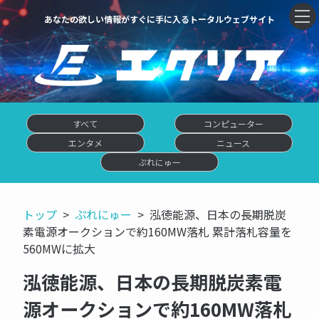
あなたの欲しい情報がすぐに手に入るトータルウェブサイト
すべて
コンピューター
エンタメ
ニュース
ぷれにゅー
トップ
ぷれにゅー
泓徳能源、日本の長期脱炭
素電源オークションで約160MW落札 累計落札容量を
560MWに拡大
泓徳能源、日本の長期脱炭素電
源オークションで約160MW落札