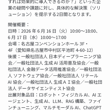
すれば効果的に導入できるのか？」といった企
業の疑問や課題に対し、具体的な解決策（ソリ
ューション）を提示する2日間となります。
開催概要：
日時：2026 年 6 月 16 日（火）10:00～18:00、
6 月 17 日（水）10:00～17:00
会場：名古屋コンベンションホール 3F・
4F（愛知県名古屋市中村区平池町 4-60-12）
後援：一般社団法人 日本ディープラーニング協
会／一般社団法人 生成 AI 活用普及協会／一般
社団法人 金融データ活用推進協会／一般社団法
人 ソフトウェア協会／一般社団法人 リテール
AI 協会／一般社団法人 生成ＡＩ協会／一般社団
法人 データサイエンティスト協会
出展対象品目：ロボット・フィジカル AI、AI エ
ージェント、生成 AI、LLM、RAG 構築、ファイ
ンチューニング、マルチモーダル AI、ChatGPT