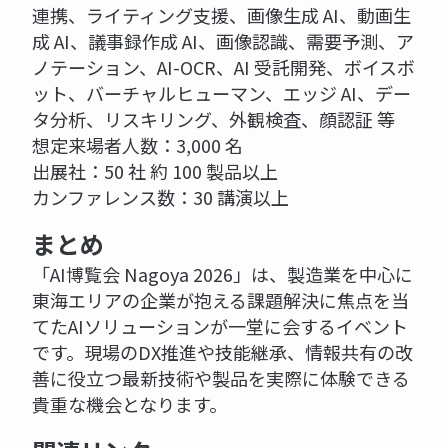
連携、ライティング支援、画像生成 AI、動画生
成 AI、議事録作成 AI、画像認識、需要予測、ア
ノテーション、AI-OCR、AI 受託開発、ボイスボ
ット、バーチャルヒューマン、エッジ AI、デー
タ分析、リスキリング、外観検査、顔認証 等
想定来場者人数：3,000 名
出展社：50 社 約 100 製品以上
カンファレンス数：30 講演以上
まとめ
「AI博覧会 Nagoya 2026」は、製造業を中心に
東海エリアの企業が抱える課題解決に焦点を当
てたAIソリューションが一堂に会するイベント
です。現場のDX推進や技能継承、情報共有の改
善に役立つ最新技術や製品を実際に体験できる
貴重な機会となります。