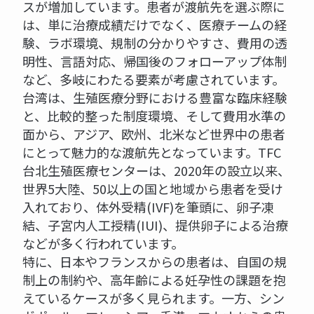
スが増加しています。患者が渡航先を選ぶ際に
は、単に治療成績だけでなく、医療チームの経
験、ラボ環境、規制の分かりやすさ、費用の透
明性、言語対応、帰国後のフォローアップ体制
など、多岐にわたる要素が考慮されています。
台湾は、生殖医療分野における豊富な臨床経験
と、比較的整った制度環境、そして費用水準の
面から、アジア、欧州、北米など世界中の患者
にとって魅力的な渡航先となっています。TFC
台北生殖医療センターは、2020年の設立以来、
世界5大陸、50以上の国と地域から患者を受け
入れており、体外受精(IVF)を筆頭に、卵子凍
結、子宮内人工授精(IUI)、提供卵子による治療
などが多く行われています。
特に、日本やフランスからの患者は、自国の規
制上の制約や、高年齢による妊孕性の課題を抱
えているケースが多く見られます。一方、シン