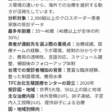
ス環境の違いから、海外での治療を選択する動
きが活発化しています。
分析対象：
2,300組以上のクロスボーダー患者
家族の受診データ
最多年齢層：
35～40歳（40歳以上が全体の約
30％）
患者が渡航先を選ぶ際の重視点：
治療成績、医
療チームの経験、ラボ環境、規制の分かりやす
さ、費用の透明性、言語対応、スケジュール調
整、帰国後のフォローアップ体制
台湾での受診者増加の背景：
豊富な臨床経験、
整った制度環境、費用水準
TFC台北生殖医療センターの設立：
2020年
受診国・地域：
世界5大陸、50以上の国と地域
主な治療内容：
体外受精(IVF)、卵子凍結、子宮
内人工授精(IUI)、提供卵子による治療
国・地域別傾向：