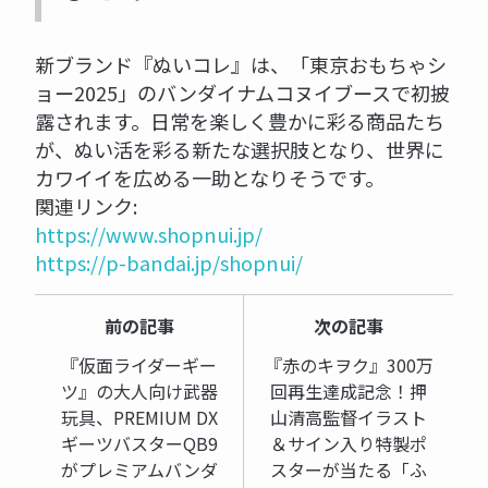
新ブランド『ぬいコレ』は、「東京おもちゃシ
ョー2025」のバンダイナムコヌイブースで初披
露されます。日常を楽しく豊かに彩る商品たち
が、ぬい活を彩る新たな選択肢となり、世界に
カワイイを広める一助となりそうです。
関連リンク:
https://www.shopnui.jp/
https://p-bandai.jp/shopnui/
前の記事
次の記事
『仮面ライダーギー
『赤のキヲク』300万
ツ』の大人向け武器
回再生達成記念！押
玩具、PREMIUM DX
山清高監督イラスト
ギーツバスターQB9
＆サイン入り特製ポ
がプレミアムバンダ
スターが当たる「ふ