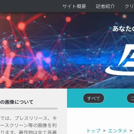
サイト概要
記者紹介
クリ
あなた
すべて
の画像について
では、プレスリリース、キ
ースクリーン等の画像を利
トップ
エンタメ
ります。著作物は全て各著