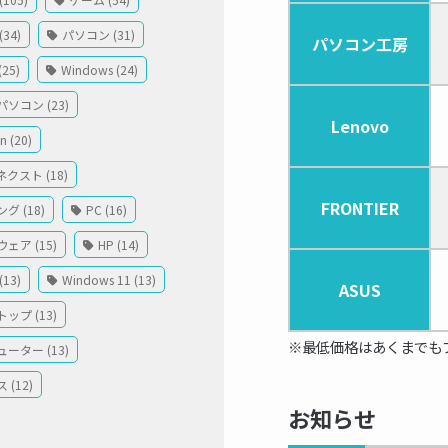
34)
パソコン (31)
パソコン工房
(25)
Windows (24)
ソコン (23)
Lenovo
 (20)
クスト (18)
FRONTIER
グ (18)
PC (16)
ェア (15)
HP (14)
13)
Windows 11 (13)
ASUS
ップ (13)
※最低価格はあくまでも
ーター (13)
 (12)
お知らせ