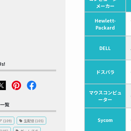
メーカー
Hewlett-
Packard
DELL
Us!
ドスパラ
マウスコンピュ
ーター
一覧
Sycom
(109)
生配信 (105)
105)
ゲーム (54)