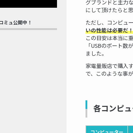
グブランドと主力な
にして頂けたらと思
ただし、コンピュ
rdコミュ公開中！
いの性能は必要だ
この目安は本当に
「USBのポート数
ました。
家電量販店で購入
で、このような事
各コンピュ
コンピューター