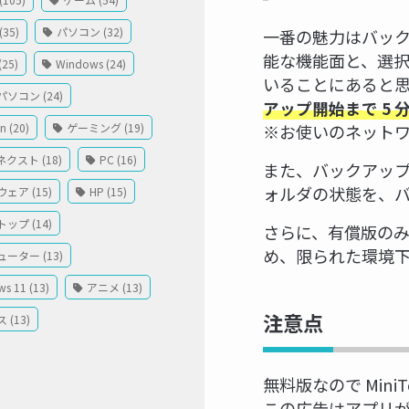
35)
パソコン (32)
一番の魅力はバッ
能な機能面と、選
(25)
Windows (24)
いることにあると
ソコン (24)
アップ開始まで 5 
※お使いのネット
 (20)
ゲーミング (19)
クスト (18)
PC (16)
また、バックアッ
ォルダの状態を、
ェア (15)
HP (15)
ップ (14)
さらに、有償版のみ
め、限られた環境
ーター (13)
s 11 (13)
アニメ (13)
注意点
 (13)
無料版なので Mini
この広告はアプリ