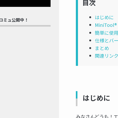
目次
はじめに
rdコミュ公開中！
MiniTool
簡単に使
仕様とバ
まとめ
関連リン
はじめに
みなさんどうも！エ