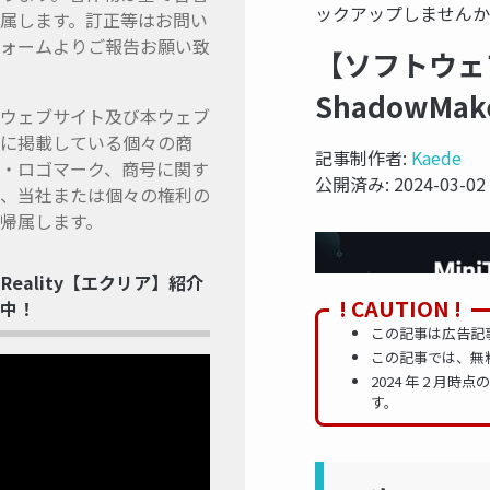
ックアップしませんか
属します。訂正等はお問い
ォームよりご報告お願い致
【ソフトウェア
ShadowM
ウェブサイト及び本ウェブ
に掲載している個々の商
記事制作者:
Kaede
・ロゴマーク、商号に関す
公開済み:
2024-03-02
、当社または個々の権利の
帰属します。
ss Reality【エクリア】紹介
! CAUTION !
中！
この記事は広告記
この記事では、無
2024 年 2 
す。