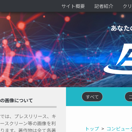
サイト概要
記者紹介
クリ
あなた
すべて
の画像について
では、プレスリリース、キ
ースクリーン等の画像を利
トップ
コンピュー
ります。著作物は全て各著