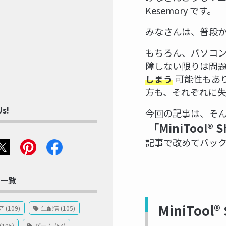
Kesemory です。
みなさんは、普段
もちろん、パソコン
障しない限りは問
可能性もあ
しまう
方も、それぞれに
Us!
今回の記事は、そ
「MiniTool® 
記事で改めてバッ
一覧
MiniTool
(109)
生配信 (105)
105)
ゲーム (54)