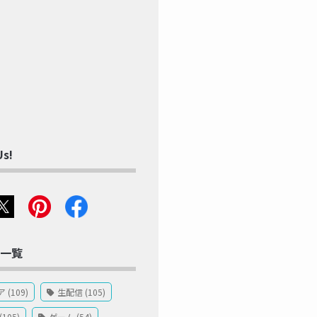
Us!
一覧
(109)
生配信 (105)
105)
ゲーム (54)