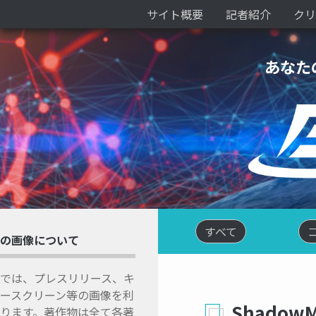
サイト概要
記者紹介
クリ
あなた
すべて
の画像について
では、プレスリリース、キ
ースクリーン等の画像を利
Shadow
ります。著作物は全て各著