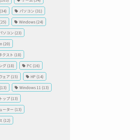
34)
パソコン (31)
(25)
Windows (24)
ソコン (23)
 (20)
クスト (18)
グ (18)
PC (16)
ェア (15)
HP (14)
13)
Windows 11 (13)
ップ (13)
ーター (13)
 (12)