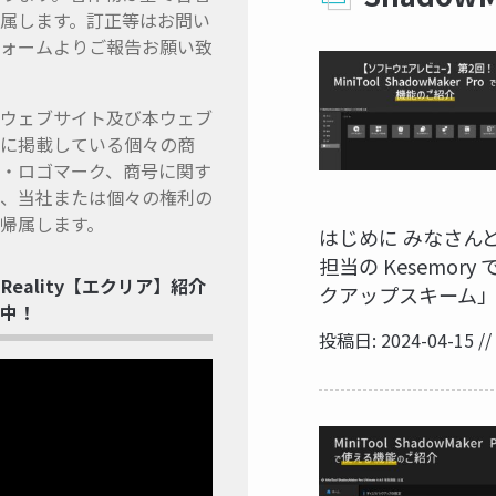
属します。訂正等はお問い
ォームよりご報告お願い致
ウェブサイト及び本ウェブ
に掲載している個々の商
・ロゴマーク、商号に関す
、当社または個々の権利の
帰属します。
はじめに みなさん
担当の Kesemo
ss Reality【エクリア】紹介
クアップスキーム」に
中！
投稿日: 2024-04-15 