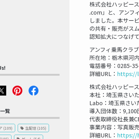
株式会社ハッピー
.com」と、アン
しました。本サー
の共有・販売がス
認知拡大につなげ
アンフィ乗馬クラブ
所在地：栃木県河内
電話番号：0285-35-
Us!
詳細URL：
https://
株式会社ハッピース
本社：埼玉県さいた
Labo：埼玉県さいた
導入団体数：9,10
一覧
代表取締役社長兼C
事業内容：写真販売
(109)
生配信 (105)
詳細URL：
https://
105)
ゲーム (54)