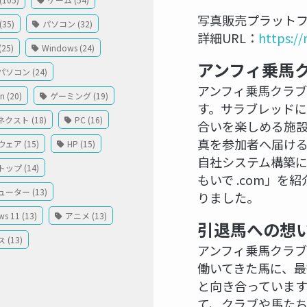
写真販売プラットフ
35)
パソコン (32)
詳細URL：
https:/
(25)
Windows (24)
アンフィ乗馬ク
ソコン (24)
アンフィ乗馬クラブ
 (20)
ゲーミング (19)
す。サラブレッドに
クスト (18)
PC (16)
合いを楽しめる施
真を参加者へ届け
ェア (15)
HP (15)
自社システム構築
ップ (14)
もいで .com」
ーター (13)
りました。
s 11 (13)
アニメ (13)
引退馬への想
 (13)
アンフィ乗馬クラ
働いてきた馬に、
と向き合っています
て、クラブや馬た