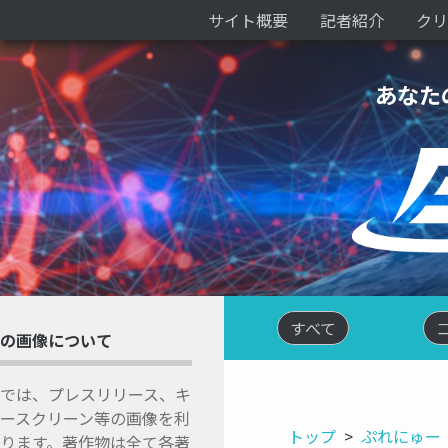
サイト概要
記者紹介
クリ
あなた
すべて
の画像について
では、プレスリリース、キ
ースクリーン等の画像を利
トップ
ぷれにゅー
ります。著作物は全て各著