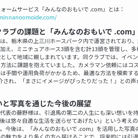
ォームサービス「みんなのおもいで .com」とは：
/minnanoomoide.com/
ラブの課題と「みんなのおもいで .com
は、栃木県の上三川ホースパーク内で運営されており、
加え、ミニチュアホース3頭を含む計13頭を管理し、
設として地域に親しまれています。同クラブでは、イベ
る方法に課題を抱えていました。カメラマン依頼にはコ
には手間や運用負荷がかかるため、最適な方法を模索す
を紹介され、「まさにイメージがぴったりだった！」との
いと写真を通じた今後の展望
ブ代表の藤野様は、引退馬の第二の人生にも深い想いを
最後は悠々自適な生活を送らせてあげたい」という考えの
。今後は、「みんなのおもいで .com」を活用した写
ちの魅力をより多くの方へ届けることで、将来的には引