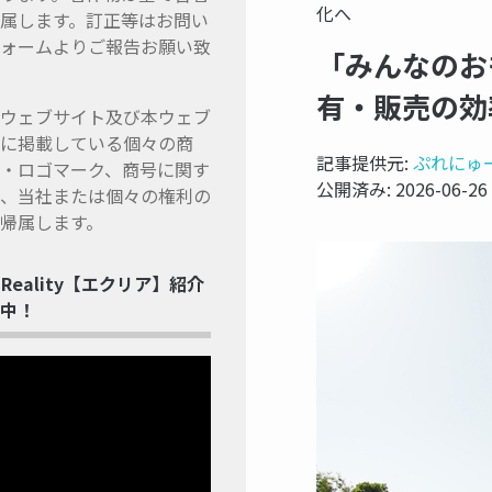
化へ
属します。訂正等はお問い
ォームよりご報告お願い致
「みんなのお
有・販売の効
ウェブサイト及び本ウェブ
に掲載している個々の商
記事提供元:
ぷれにゅ
・ロゴマーク、商号に関す
公開済み:
2026-06-26
、当社または個々の権利の
帰属します。
ss Reality【エクリア】紹介
中！