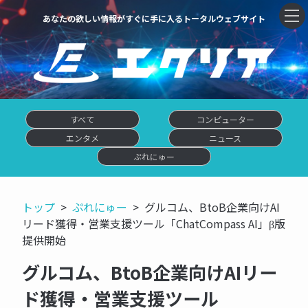
あなたの欲しい情報がすぐに手に入るトータルウェブサイト
すべて
コンピューター
エンタメ
ニュース
ぷれにゅー
トップ
ぷれにゅー
グルコム、BtoB企業向けAI
リード獲得・営業支援ツール「ChatCompass AI」β版
提供開始
グルコム、BtoB企業向けAIリー
ド獲得・営業支援ツール