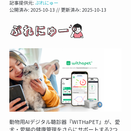
記事提供元:
ぷれにゅー
公開済み:
2025-10-13
// 更新済み:
2025-10-13
動物用AIデジタル聴診器『WITHaPET』が、愛
犬・愛猫の健康管理をさらにサポートする2つ