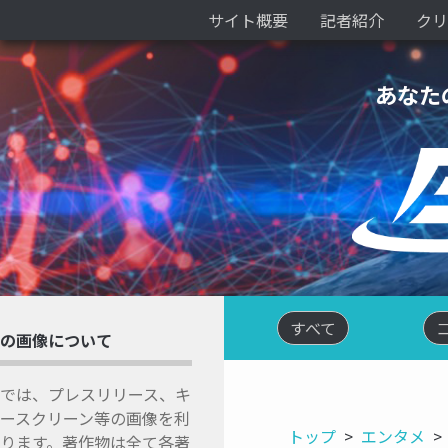
サイト概要
記者紹介
クリ
あなた
すべて
の画像について
では、プレスリリース、キ
ースクリーン等の画像を利
トップ
エンタメ
ります。著作物は全て各著