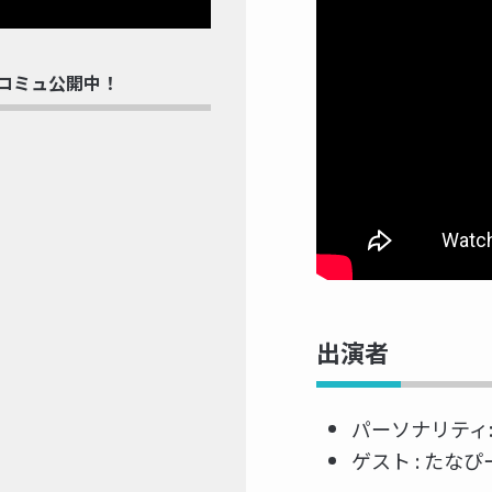
rdコミュ公開中！
出演者
パーソナリティ: K
ゲスト : たなぴ