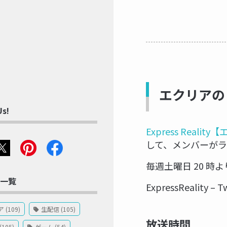
エクリアのレ
Us!
Express Realit
して、メンバーがラ
毎週土曜日 20 
一覧
ExpressReality – T
(109)
生配信 (105)
放送時間
105)
ゲーム (54)