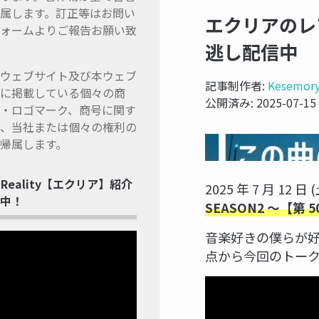
属します。訂正等はお問い
エクリアのレア
ォームよりご報告お願い致
逃し配信中
ウェブサイト及び本ウェブ
記事制作者:
Kesemor
に掲載している個々の商
公開済み:
2025-07-15
・ロゴマーク、商号に関す
、当社または個々の権利の
帰属します。
ss Reality【エクリア】紹介
2025 年 7 月 12
中！
SEASON2 ～【第 5
音楽好きの僕らが
点から今回のトー