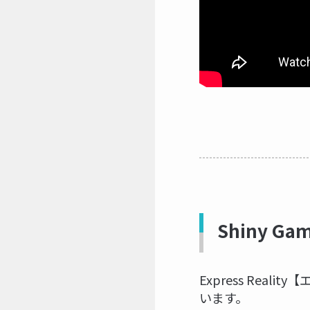
Shiny Gam
Express Rea
います。