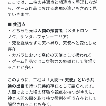
ここでは、二柱の共通点と相違点を整理しなが
ら、ゲーム作品における表現の違いも含めて見
ていきます。
■ 共通点
・どちらも
元は人間の預言者
（メタトロン＝エ
ノク、サンダルフォン＝エリア）
・死を経験せずに天へ昇り、天使へと変化した
存在
・カバラにおいて高位の天使として扱われる
・ゲーム作品ではロウ勢力の象徴として登場す
ることが多い
このように、二柱は
「人間 → 天使」という共
通の出自
を持つ兄弟的存在として語られます。
人間であった頃の経験や視点を持つがゆえに、
神と人間の間を取り持つ役割を担う存在として
解釈されることも多く、