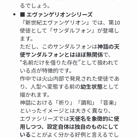
るでしょう。
■ エヴァンゲリオンシリーズ
『新世紀エヴァンゲリオン』では、第10
使徒として「サンダルフォン」が登場し
ます。
ただし、このサンダルフォンは
神話の天
使サンダルフォンとはほぼ無関係
で、
“名前だけを借りた存在”として扱われて
いる点が特徴的です。
作中では火山内部で発見された使徒であ
り、人型へ変態する前の
幼生状態
として
描かれます。
神話における「祈り」「調和」「音楽」
といったイメージとは大きく異なり、
エヴァシリーズでは
天使名を象徴的に使
用しつつ、設定自体は独自のものにして
いる
ことがよく分かる好例と言えるでし