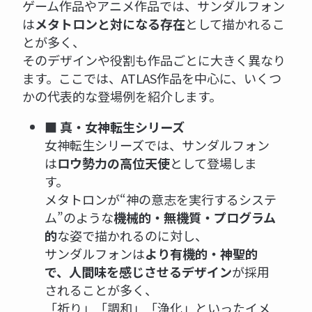
ゲーム作品やアニメ作品では、サンダルフォン
は
メタトロンと対になる存在
として描かれるこ
とが多く、
そのデザインや役割も作品ごとに大きく異なり
ます。ここでは、ATLAS作品を中心に、いくつ
かの代表的な登場例を紹介します。
■ 真・女神転生シリーズ
女神転生シリーズでは、サンダルフォン
は
ロウ勢力の高位天使
として登場しま
す。
メタトロンが“神の意志を実行するシステ
ム”のような
機械的・無機質・プログラム
的
な姿で描かれるのに対し、
サンダルフォンは
より有機的・神聖的
で、人間味を感じさせるデザイン
が採用
されることが多く、
「祈り」「調和」「浄化」といったイメ