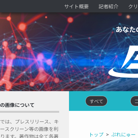
サイト概要
記者紹介
クリ
あなた
すべて
の画像について
では、プレスリリース、キ
ースクリーン等の画像を利
トップ
ぷれにゅー
ります。著作物は全て各著