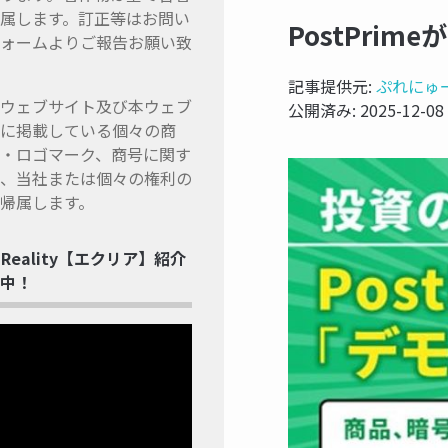
属します。訂正等はお問い
PostPri
ォームよりご報告お願い致
記事提供元:
ぷれにゅ
ウェブサイト及び本ウェブ
公開済み:
2025-12-08
に掲載している個々の商
・ロゴマーク、商号に関す
、当社または個々の権利の
帰属します。
ss Reality【エクリア】紹介
中！