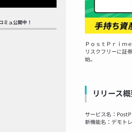
rdコミュ公開中！
ＰｏｓｔＰｒｉｍｅ
リスクフリーに証券
始。
リリース概
サービス名：PostPr
新機能名：デモト