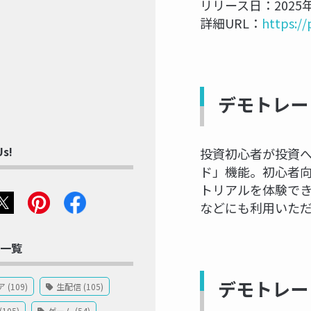
リリース日：2025年
詳細URL：
https:/
デモトレー
Us!
投資初心者が投資
ド」機能。初心者向
トリアルを体験で
などにも利用いた
一覧
デモトレー
(109)
生配信 (105)
105)
ゲーム (54)