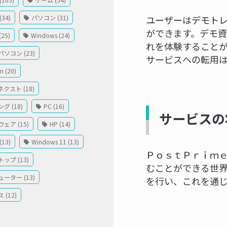
34)
パソコン (31)
ユーザーはデモト
ができます。デモ
(25)
Windows (24)
れを体験すること
ソコン (23)
サービスへの転用
 (20)
クスト (18)
グ (18)
PC (16)
サービスの
ェア (15)
HP (14)
13)
Windows 11 (13)
ＰｏｓｔＰｒｉｍ
ップ (13)
むことができる世
ーター (13)
を行い、これを通
 (12)