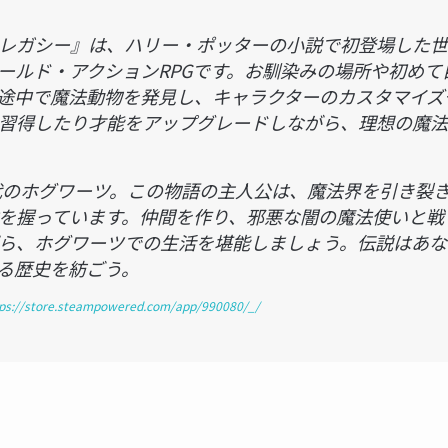
レガシー』は、ハリー・ポッターの小説で初登場した世
ールド・アクションRPGです。お馴染みの場所や初めて
途中で魔法動物を発見し、キャラクターのカスタマイズ
習得したり才能をアップグレードしながら、理想の魔法
年代のホグワーツ。この物語の主人公は、魔法界を引き裂
を握っています。仲間を作り、邪悪な闇の魔法使いと戦
ら、ホグワーツでの生活を堪能しましょう。伝説はあな
る歴史を紡ごう。
tps://store.steampowered.com/app/990080/_/