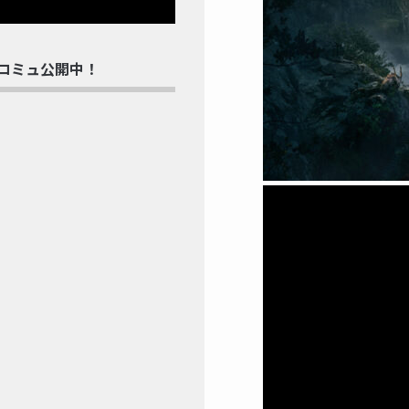
rdコミュ公開中！