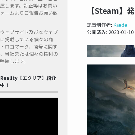
属します。訂正等はお問い
【Steam
ォームよりご報告お願い致
記事制作者:
Kaede
ウェブサイト及び本ウェブ
公開済み:
2023-01-10
に掲載している個々の商
・ロゴマーク、商号に関す
、当社または個々の権利の
帰属します。
ss Reality【エクリア】紹介
中！