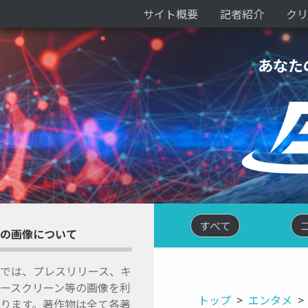
サイト概要
記者紹介
クリ
あなた
すべて
の画像について
では、プレスリリース、キ
ースクリーン等の画像を利
トップ
エンタメ
ります。著作物は全て各著