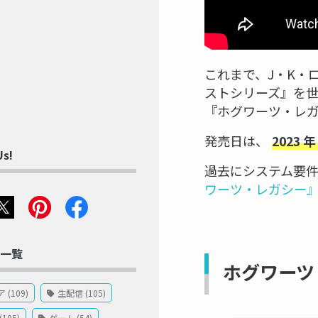
これまで、J・K・
ストシリーズ』を世に送
『ホグワーツ・レガ
発売日は、
2023 年
Us!
過去にシステム要
ワーツ・レガシー』
一覧
ホグワーツ
(109)
生配信 (105)
105)
ゲーム (54)