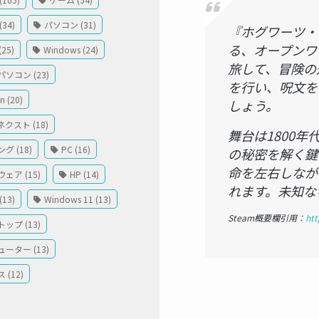
34)
パソコン (31)
『ホグワーツ・
る、オープンワ
(25)
Windows (24)
旅して、冒険の
ソコン (23)
を行い、呪文を
 (20)
しょう。
クスト (18)
舞台は1800
グ (18)
PC (16)
の秘密を解く鍵
命を左右しなが
ェア (15)
HP (14)
れます。未知な
13)
Windows 11 (13)
Steam概要欄引用：
ht
ップ (13)
ーター (13)
 (12)