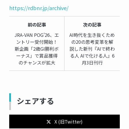
https://rdbnr.jp/archive/
前の記事
次の記事
JRA-VAN POG’26、エ
AI時代を生き抜くため
ントリー受付開始！
の20の思考変革を解
新企画「2歳GI勝利ボ
説した新刊『AIで終わ
ーナス」で賞品獲得
る人 AIで化ける人』6
のチャンスが拡大
月3日刊行
シェアする
X (旧Twitter)