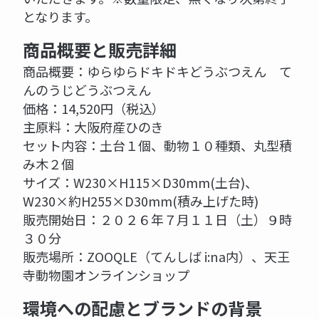
となります。
商品概要と販売詳細
商品概要：ゆらゆらドキドキどうぶつえん て
んのうじどうぶつえん
価格：14,520円（税込）
主原料：大阪府産ひのき
セット内容：土台１個、動物１０種類、丸型積
み木２個
サイズ：W230×H115×D30mm(土台)、
W230×約H255×D30mm(積み上げた時)
販売開始日：２０２６年７月１１日（土）９時
３０分
販売場所：ZOOQLE（てんしば i:na内）、天王
寺動物園オンラインショップ
環境への配慮とブランドの背景