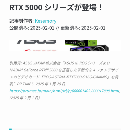
RTX 5000 シリーズが登場！
記事制作者:
Kesemory
公開済み:
2025-02-01
// 更新済み:
2025-02-01
NOW PRINTING...
引用元: ASUS JAPAN 株式会社. “ASUS の ROG シリーズより
NVIDIA® GeForce RTX™ 5080 を搭載した革新的な 4 ファンデザイ
ンのビデオカード「ROG-ASTRAL-RTX5080-O16G-GAMING」を発
表”. PR TIMES. 2025 年 1 月 29 日.
https://prtimes.jp/main/html/rd/p/000001402.000017808.html
,
(2025 年 2 月 1 日).