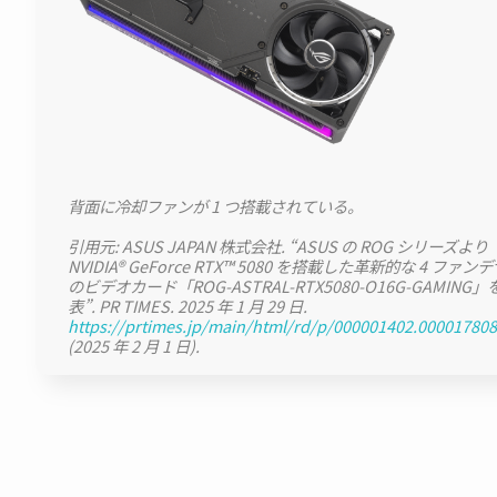
背面に冷却ファンが 1 つ搭載されている。
引用元: ASUS JAPAN 株式会社. “ASUS の ROG シリーズより
NVIDIA® GeForce RTX™ 5080 を搭載した革新的な 4 ファ
のビデオカード「ROG-ASTRAL-RTX5080-O16G-GAMING」
表”. PR TIMES. 2025 年 1 月 29 日.
https://prtimes.jp/main/html/rd/p/000001402.000017808
(2025 年 2 月 1 日).