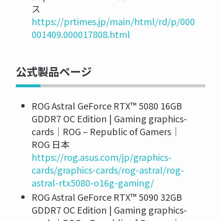
ス
https://prtimes.jp/main/html/rd/p/000
001409.000017808.html
公式製品ページ
ROG Astral GeForce RTX™ 5080 16GB
GDDR7 OC Edition | Gaming graphics-
cards｜ROG – Republic of Gamers｜
ROG 日本
https://rog.asus.com/jp/graphics-
cards/graphics-cards/rog-astral/rog-
astral-rtx5080-o16g-gaming/
ROG Astral GeForce RTX™ 5090 32GB
GDDR7 OC Edition | Gaming graphics-