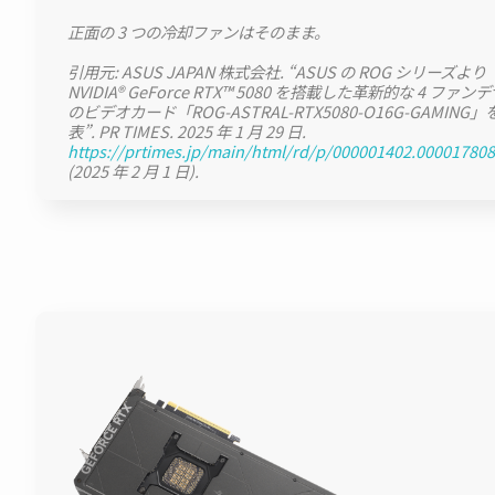
正面の 3 つの冷却ファンはそのまま。
引用元: ASUS JAPAN 株式会社. “ASUS の ROG シリーズより
NVIDIA® GeForce RTX™ 5080 を搭載した革新的な 4 ファ
のビデオカード「ROG-ASTRAL-RTX5080-O16G-GAMING」
表”. PR TIMES. 2025 年 1 月 29 日.
https://prtimes.jp/main/html/rd/p/000001402.000017808
(2025 年 2 月 1 日).