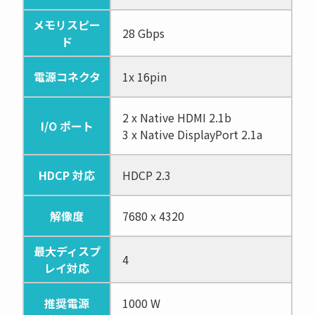
メモリスピー
28 Gbps
ド
電源コネクタ
1x 16pin
2 x Native HDMI 2.1b
I/O ポート
3 x Native DisplayPort 2.1a
HDCP 対応
HDCP 2.3
解像度
7680 x 4320
最大ディスプ
4
レイ対応
推奨電源
1000 W