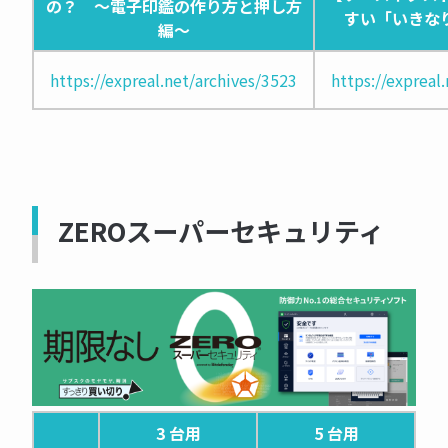
の？ ～電子印鑑の作り方と押し方
すい「いきなり
編～
https://expreal.net/archives/3523
https://expreal
ZEROスーパーセキュリティ
3 台用
5 台用