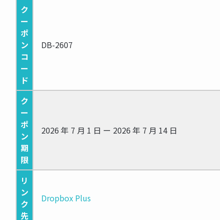
ク
ー
ポ
ン
DB-2607
コ
ー
ド
ク
ー
ポ
2026 年 7 月 1 日 ー 2026 年 7 月 14 日
ン
期
限
リ
ン
Dropbox Plus
ク
先