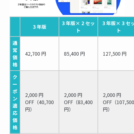
3 年版× 2 セッ
3 年版× 3 セ
3 年版
ト
ト
通
常
42,700 円
85,400 円
127,500 円
価
格
ク
ー
ポ
2,000 円
2,000 円
2,000 円
ン
OFF（40,700
OFF（83,400
OFF（107,50
適
円）
円）
円）
応
価
格