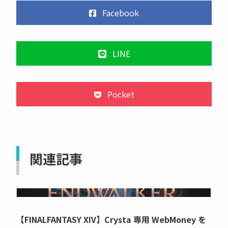
Facebook
LINE
Pocket
関連記事
NOW PRINTING...
【FINALFANTASY XIV】Crysta 専用 WebMoney を