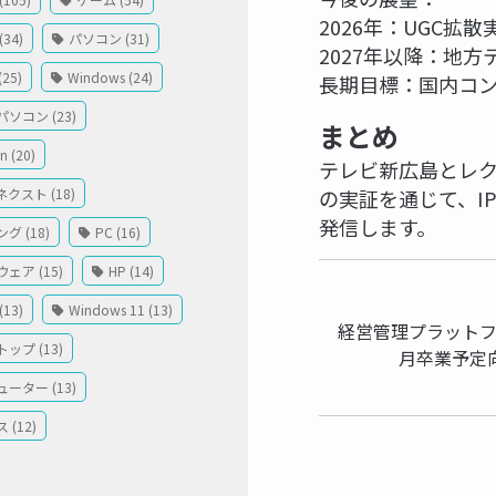
2026年：UGC拡
34)
パソコン (31)
2027年以降：地方
(25)
Windows (24)
長期目標：国内コ
ソコン (23)
まとめ
 (20)
テレビ新広島とレク
クスト (18)
の実証を通じて、I
発信します。
グ (18)
PC (16)
ェア (15)
HP (14)
13)
Windows 11 (13)
経営管理プラットフォー
ップ (13)
月卒業予定
ーター (13)
 (12)