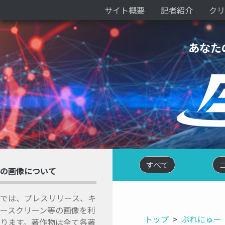
サイト概要
記者紹介
クリ
あなた
すべて
の画像について
では、プレスリリース、キ
ースクリーン等の画像を利
トップ
ぷれにゅー
ります。著作物は全て各著