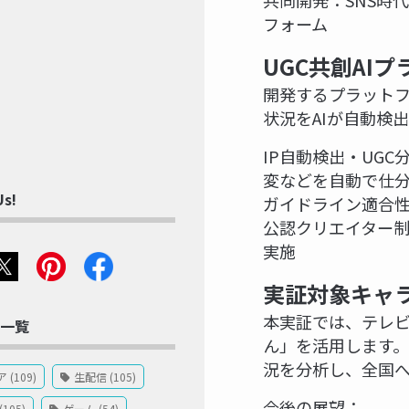
共同開発：SNS時
フォーム
UGC共創AI
開発するプラットフ
状況をAIが自動検
IP自動検出・UG
変などを自動で仕
Us!
ガイドライン適合
公認クリエイター
実施
実証対象キャ
本実証では、テレビ
一覧
ん」を活用します
況を分析し、全国へ
(109)
生配信 (105)
今後の展望：
105)
ゲーム (54)