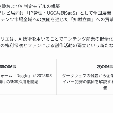
散実験およびAI判定モデルの構築
テレビ局向け「IP管理・UGC共創SaaS」として全国展開
ンテンツ市場全域への展開を通じた「知財立国」への貢
リエは、AI技術を用いることでコンテンツ産業の健全
Pの権利保護とファンによる創作活動の両立という新た
前の記事
次の記
ム「Diggle」が2028年3
ダークウェブの脅威から企業
向けの新卒採用を開始
イバー犯罪の裏側を解説す
催