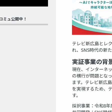
rdコミュ公開中！
テレビ新広島とレク
れ、SNS時代の新
実証事業の背
現在、インターネッ
の横行が問題とな
ます。テレビ新広
を実現するため、
す。
採択事業：令和8年