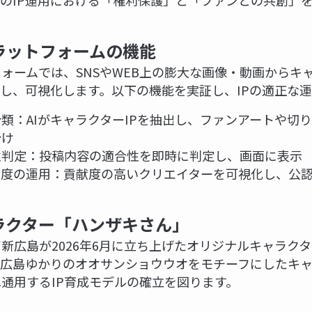
代のIP運用における「権利保護」と「ファンとの共創」
プラットフォームの機能
ォームでは、SNSやWEB上の膨大な画像・動画からキャ
出し、可視化します。以下の機能を実証し、IPの適正な
C分類：AIがキャラクターIPを抽出し、ファンアートや切
分け
性判定：投稿内容の適合性を即時に判定し、画面に表示
制度の運用：貢献度の高いクリエイターを可視化し、公
ラクター「ハンザキさん」
新広島が2026年6月に立ち上げたオリジナルキャラク
。広島ゆかりのオオサンショウウオをモチーフにしたキ
通用するIP育成モデルの確立を図ります。