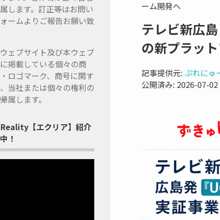
ーム開発へ
属します。訂正等はお問い
ォームよりご報告お願い致
テレビ新広島
の新プラット
ウェブサイト及び本ウェブ
に掲載している個々の商
記事提供元:
ぷれにゅ
・ロゴマーク、商号に関す
公開済み:
2026-07-02
、当社または個々の権利の
帰属します。
ss Reality【エクリア】紹介
中！